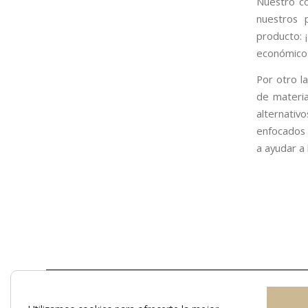
Nuestro co
nuestros 
producto: 
económico
Por otro l
de materi
alternativ
enfocados 
a ayudar a
© 2025 Copyright | designed by Guia33 S.L. | All rights reserv