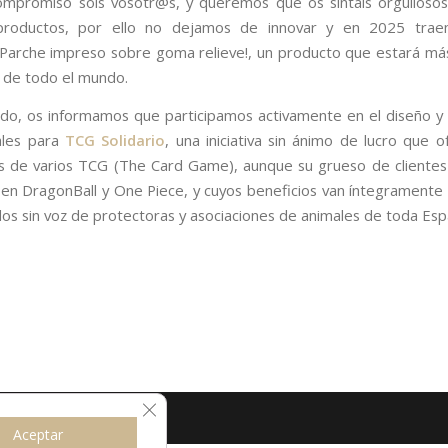
mpromiso sois vosotr@s, y queremos que os sintáis orgulloso
productos, por ello no dejamos de innovar y en 2025 tra
¡Parche impreso sobre goma relieve!, un producto que estará más
 de todo el mundo.
ado, os informamos que participamos activamente en el diseño y
ales para
TCG Solidario
, una iniciativa sin ánimo de lucro que o
os de varios TCG (The Card Game), aunque su grueso de cliente
en DragonBall y One Piece, y cuyos beneficios van íntegramente
 los sin voz de protectoras y asociaciones de animales de toda Esp
Cerrar el banner de cookies RGPD
ed
Aceptar