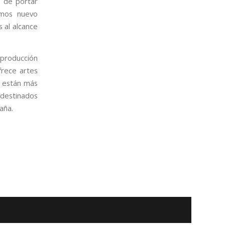
s de portar
emos nuevo
 al alcance
 producción
frece artes
s están más
 destinados
aña.