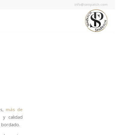
info@senpatch.com
es,
más de
 y calidad
l bordado.