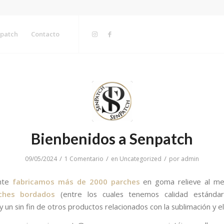
patch
Contacto
Bienbenidos a Senpatch
/
/
/
09/05/2024
1 Comentario
en
Uncategorized
por
admin
nte
fabricamos más de 2000 parches
en goma relieve al m
ches bordados
(entre los cuales tenemos calidad estándar
 un sin fin de otros productos relacionados con la sublimación y e